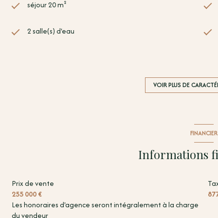
séjour 20 m²
2 salle(s) d'eau
cuisine séparée (équipée)
1 garage(s)
VOIR PLUS DE CARACTÉ
2 côté(s) mitoyen(s)
FINANCIER
vue Terrasse
Informations f
Prix de vente
Tax
255 000 €
87
Les honoraires d'agence seront intégralement à la charge
du vendeur