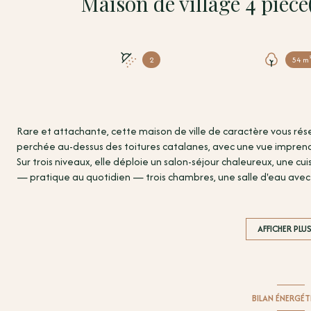
2
54 m
Rare et attachante, cette maison de ville de caractère vous réserv
perchée au-dessus des toitures catalanes, avec une vue imprenabl
Sur trois niveaux, elle déploie un salon-séjour chaleureux, une
— pratique au quotidien — trois chambres, une salle d'eau avec 
panorama d'exception.
À deux pas des commerces, tout est là. Il ne manque plus que vo
Pour consulter les informations concernant les risques associés à
AFFICHER PLU
https://www.georisques.gouv.fr
Pour toute information supplémentaire, contactez Vincent COST
contact@terra-albera.com.
Date de réalisation du diagnostic énergétique :
23/01/2026 Con
BILAN ÉNERGÉ
Consommation énergie finale : 342/13 kWh/m²/an Montant esti