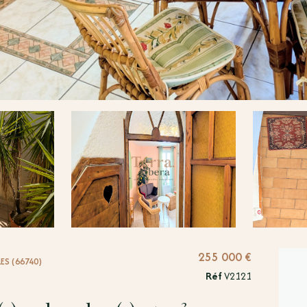
255 000 €
ES (66740)
Réf
V2121