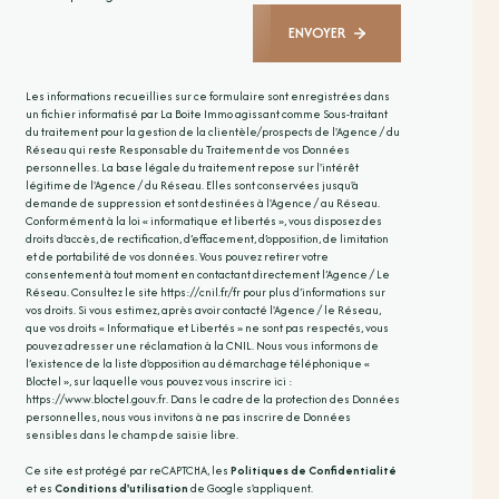
ENVOYER
Les informations recueillies sur ce formulaire sont enregistrées dans
un fichier informatisé par La Boite Immo agissant comme Sous-traitant
du traitement pour la gestion de la clientèle/prospects de l'Agence / du
Réseau qui reste Responsable du Traitement de vos Données
personnelles. La base légale du traitement repose sur l'intérêt
légitime de l'Agence / du Réseau. Elles sont conservées jusqu'à
demande de suppression et sont destinées à l'Agence / au Réseau.
Conformément à la loi « informatique et libertés », vous disposez des
droits d’accès, de rectification, d’effacement, d’opposition, de limitation
et de portabilité de vos données. Vous pouvez retirer votre
consentement à tout moment en contactant directement l’Agence / Le
Réseau. Consultez le site
https://cnil.fr/fr
pour plus d’informations sur
vos droits. Si vous estimez, après avoir contacté l'Agence / le Réseau,
que vos droits « Informatique et Libertés » ne sont pas respectés, vous
pouvez adresser une réclamation à la CNIL. Nous vous informons de
l’existence de la liste d'opposition au démarchage téléphonique «
Bloctel », sur laquelle vous pouvez vous inscrire ici :
https://www.bloctel.gouv.fr
. Dans le cadre de la protection des Données
personnelles, nous vous invitons à ne pas inscrire de Données
sensibles dans le champ de saisie libre.
Ce site est protégé par reCAPTCHA, les
Politiques de Confidentialité
et es
Conditions d'utilisation
de Google s'appliquent.