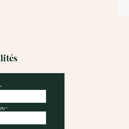
lités
*
(%) *