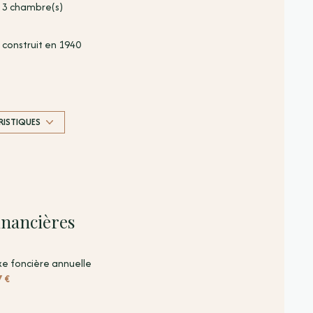
3 chambre(s)
construit en 1940
Chauffage individuel : convecteur (electrique)
exposition Sud
RISTIQUES
3 niveau(x)
terrasse
inancières
e foncière annuelle
7 €