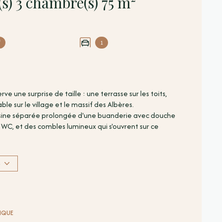
Maison de village 4 pièce(s) 3 chambre(s) 75 m²
²
1
e une surprise de taille : une terrasse sur les toits,
e sur le village et le massif des Albères.
 cuisine séparée prolongée d'une buanderie avec douche
WC, et des combles lumineux qui s'ouvrent sur ce
us.
 cette propriété, rendez-vous sur le site Géorisques :
S
A, Directeur d'agence TERRA ALBERA - 06 78 54 85 71 -
sommation énergie primaire : F/ 342 kWh/m²/an
TIQUE
mé des dépenses annuelles d'énergie pour un usage