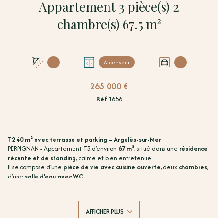
Appartement 3 pièce(s) 2
chambre(s) 67.5 m²
1
Ascenseur
1
265 000 €
Réf
1656
T2 40 m² avec terrasse et parking – Argelès-sur-Mer
PERPIGNAN - Appartement T3 d’environ
67 m²
, situé dans une
résidence
récente et de standing
, calme et bien entretenue.
Il se compose d’une
pièce de vie avec cuisine ouverte
, deux
chambres
,
d’une
salle d’eau avec WC
.
Vous profiterez d’une
terrasse de 18 m²
et d’un garage.
Bonne situation,
proche des commerces et écoles
.
Convient aussi bien pour un
premier achat
, un
pied-à-terre
ou
AFFICHER PLUS
un
investissement locatif
.