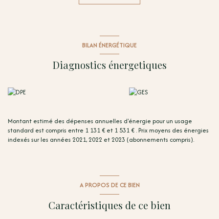
Consommation énergie primaire : 174 kWh/m²/an Consommation
énergie finale : 76 kWh/m²/an Montant estimé des dépenses annuelles
d'énergie pour un usage standard : entre 1131 € et 1531 € par an. Prix
moyens des énergies indexés sur l'année 2021, 2022 2023
(abonnements compris)
BILAN ÉNERGÉTIQUE
Contactez Daniel Pumarole, Agent commercial chez Terra Albera (RSAC
n° 445 357 544 Perpignan), au 06 x 77 x 15 x 62 x 76 ou par e-mail à
Diagnostics énergetiques
l'adresse
daniel@terra-albera.com ou
Cédric CALLU, Agent commercial
TERRA ALBERA (RSAC n° 498 841 204 Perpignan) 06 x 86 x 91 x 14 x 03
cedric@terra-albera.com
Montant estimé des dépenses annuelles d'énergie pour un usage
standard est compris entre 1 131 € et 1 531 € . Prix moyens des énergies
indexés sur les années 2021, 2022 et 2023 (abonnements compris).
A PROPOS DE CE BIEN
Caractéristiques de ce bien