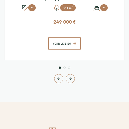
2
451 m²
2
249 000 €
VOIR LE BIEN