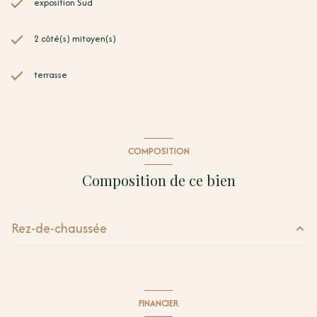
exposition Sud
2 côté(s) mitoyen(s)
terrasse
COMPOSITION
Composition de ce bien
Rez-de-chaussée
salon/sejour
27 m²
cuisine
11.54 m²
FINANCIER