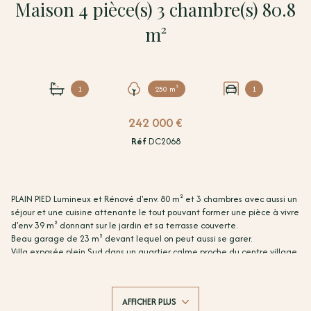
Maison 4 pièce(s) 3 chambre(s) 80.8
m²
1
250 m²
1
242 000 €
Réf
DC2068
PLAIN PIED Lumineux et Rénové d'env. 80 m² et 3 chambres avec aussi un
séjour et une cuisine attenante le tout pouvant former une pièce à vivre
d'env 39 m² donnant sur le jardin et sa terrasse couverte.
Beau garage de 23 m² devant lequel on peut aussi se garer.
Villa exposée plein Sud dans un quartier calme proche du centre village.
Visite virtuelle sur demande
Pour obtenir des informations sur les risques éventuels liés à ce bien,
veuillez consulter le site Géorisques : https://www.georisques.gouv.fr
AFFICHER PLUS
Date de réalisation du diagnostic énergétique : 02/12/2025