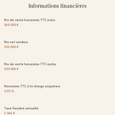
chambre
11.22 m²
Informations financières
chambre
10.51 m²
chambre
9.90 m²
Prix de vente honoraires TTC inclus
242 000 €
salle de bain
4.03 m²
WC
1.60 m²
Prix net vendeur
entrée + dégagt
5 m²
230 000 €
Prix de vente honoraires TTC exclus
230 000 €
Honoraires TTC à la charge acquéreur
5,22 %
Taxe foncière annuelle
1 044 €