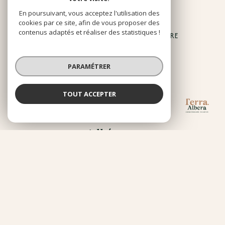
34 rue National 66690
En poursuivant, vous acceptez l'utilisation des
Place de la libération 66690
cookies par ce site, afin de vous proposer des
contenus adaptés et réaliser des statistiques !
13 place Jean Jaurès 66190 COLLIOURE
04.68.85.20.99
PARAMÉTRER
contact@terra-albera.com
TOUT ACCEPTER
TERRA ALBERA
NOUS
Agence
Adhérents
© 2026 | Tous droits réservés