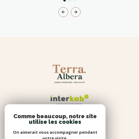
Comme beaucoup, notre site
TERRA ALBERA
utilise les cookies
4 bis rue du Stade 66740
On aimerait vous accompagner pendant
votre visite.