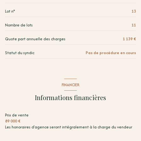
SDE+WC
5.02 m²
Lot n°
13
Placard 2
1.41 m²
Nombre de lots
11
Quote part annuelle des charges
1 139 €
Statut du syndic
Pas de procédure en cours
FINANCIER
Informations financières
Prix de vente
89 000 €
Les honoraires d'agence seront intégralement à la charge du vendeur