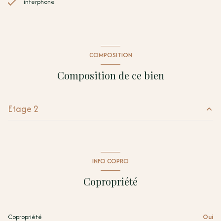
interphone
COMPOSITION
Composition de ce bien
Etage 2
degagement
2.25 m²
entrée
2.55 m²
INFO COPRO
Placard 1
0.95 m²
Copropriété
Cuisine/Séjour
25.13 m²
chambre
9.23 m²
Copropriété
Oui