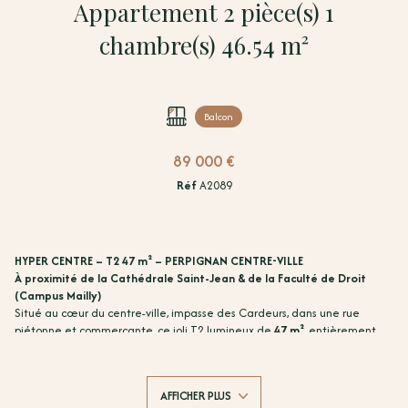
Appartement 2 pièce(s) 1
chambre(s) 46.54 m²
Balcon
89 000 €
Réf
A2089
HYPER CENTRE – T2 47 m² – PERPIGNAN CENTRE-VILLE
À proximité de la Cathédrale Saint-Jean & de la Faculté de Droit
(Campus Mailly)
Situé au cœur du centre-ville, impasse des Cardeurs, dans une rue
piétonne et commerçante, ce joli T2 lumineux de
47 m²
, entièrement
meublé et rénové, se trouve au
2éme étage sur 3
d'un immeuble
ancien (sans ascenseur).
Stationnement facile à proximité immédiate grâce à plusieurs parkings
AFFICHER PLUS
publics (Arago, République, Wilson) avec possibilité d'abonnement