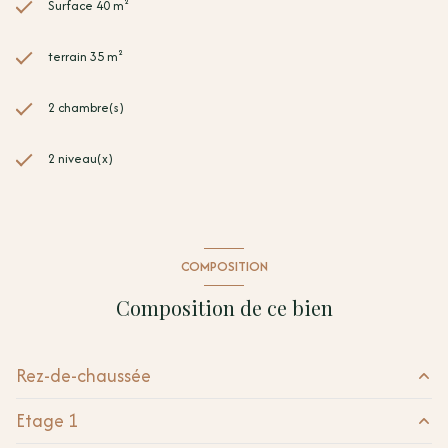
Surface 40 m²
terrain 35 m²
2 chambre(s)
2 niveau(x)
COMPOSITION
Composition de ce bien
Rez-de-chaussée
Etage 1
cave
25 m²