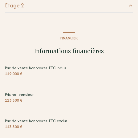
Etage 2
cuisine
16.67 m²
salle d'eau
3.43 m²
chambre
8.47 m²
chambre
8.44 m²
FINANCIER
bureau
4.75 m²
Informations financières
Prix de vente honoraires TTC inclus
119 000 €
Prix net vendeur
113 500 €
Prix de vente honoraires TTC exclus
113 500 €