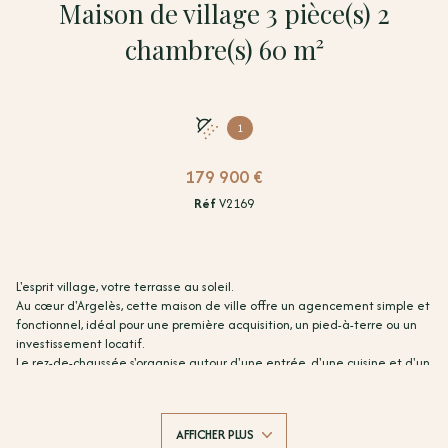
Maison de village 3 pièce(s) 2
chambre(s) 60 m²
1
179 900 €
Réf
V2169
L'esprit village, votre terrasse au soleil.
Au cœur d'Argelès, cette maison de ville offre un agencement simple et
fonctionnel, idéal pour une première acquisition, un pied-à-terre ou un
investissement locatif.
Le rez-de-chaussée s'organise autour d'une entrée, d'une cuisine et d'un
salon-séjour ouvrant sur la terrasse — le coin repas d'été tout trouvé.
Une salle d'eau et un WC complètent ce niveau.
À l'étage, deux chambres au calme.
AFFICHER PLUS
Commerces, marché et vie de village à pied, plages à quelques minutes