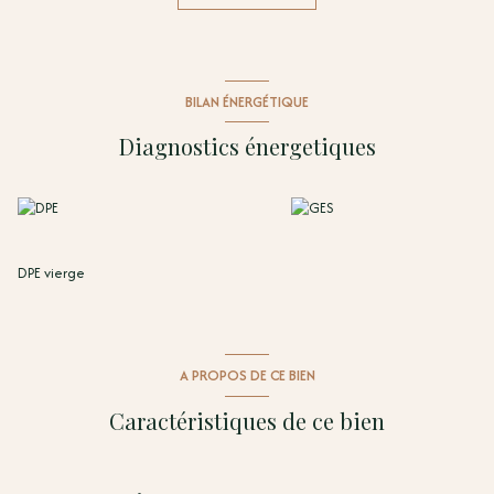
: la douceur de vivre catalane au quotidien.
NON SOUMIS AU DPE
Pour plus d'informations
:
Vincent COSTA, Directeur d'agence TERRA ALBERA - 06 78 54 85 71 -
contact@terra-albera.com
BILAN ÉNERGÉTIQUE
Diagnostics énergetiques
DPE vierge
A PROPOS DE CE BIEN
Caractéristiques de ce bien