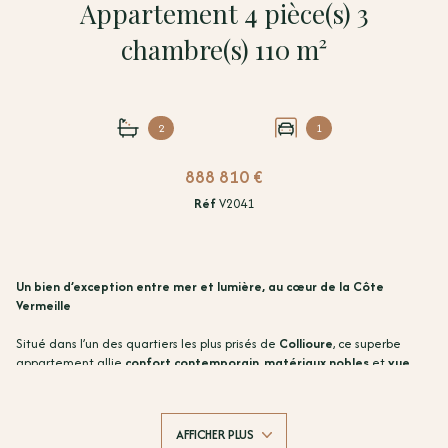
Appartement 4 pièce(s) 3
chambre(s) 110 m²
2
1
888 810 €
Réf
V2041
Un bien d’exception entre mer et lumière, au cœur de la Côte
Vermeille
Situé dans l’un des quartiers les plus prisés de
Collioure
, ce superbe
appartement allie
confort contemporain
,
matériaux nobles
et
vue
imprenable sur les environs
.
Au sein d’une résidence récente et confidentielle, ce bien rare offre un
cadre de vie élégant, à seulement quelques pas du centre historique,
AFFICHER PLUS
des plages et des galeries d’art.