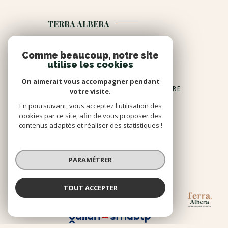
TERRA ALBERA
4 bis rue du Stade 66740
Comme beaucoup, notre site
34 rue National 66690
utilise les cookies
Place de la libération 66690
On aimerait vous accompagner pendant
13 place Jean Jaurès 66190 COLLIOURE
votre visite.
04.68.85.20.99
En poursuivant, vous acceptez l'utilisation des
cookies par ce site, afin de vous proposer des
contenus adaptés et réaliser des statistiques !
contact@terra-albera.com
PARAMÉTRER
NOUS
Adhérents
TOUT ACCEPTER
TERRA ALBERA
Agence