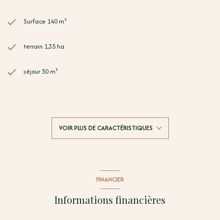
Surface 140 m²
terrain 1,35 ha
séjour 50 m²
4 chambre(s)
3 salle(s) de bain
VOIR PLUS DE CARACTÉRISTIQUES
construit en 1994
cuisine américaine (équipée)
FINANCIER
1 garage(s)
Informations financières