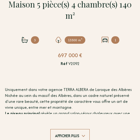
Maison 5 pièce(s) 4 chambre(s) 140
m²
3
13500 m²
1
697 000 €
Réf
V2092
Uniquement dans votre agence TERRA ALBERA de Laroque des Albères
Nichée au sein du massif des Albères, dans un cadre naturel préservé
d'une rare beauté, cette propriété de caractère vous offre un art de
vivre unique, entre mer et montagne.
Le niveau principal
révèle un grand salon-séjour chaleureux avec une
cheminée traversante, une cuisine ouverte sur la nature environnante,
deux suites parentales avec salle d'eau et WC privatifs, ainsi que de
nombreuses terrasses bénéficiant de panoramas saisissants sur la mer
AFFICHER PLUS
et les crêtes des Albères.