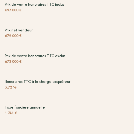
3 parking(s)
Prix de vente honoraires TTC inclus
697 000 €
exposition Est
Prix net vendeur
2 niveau(x)
672 000 €
vue Mer et Montagne
Prix de vente honoraires TTC exclus
672 000 €
terrasse
arboré
Honoraires TTC à la charge acquéreur
3,72 %
piscinable
Taxe foncière annuelle
1 741 €