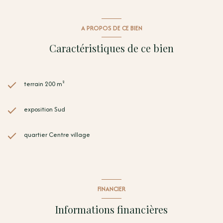
891 Perpignan) 06 x 26 x 82 x 49 x 31 - arnaud@terra-albera.com Les
informations sur les risques auxquels ce bien est exposé sont disponibles
sur le site Géorisques : https://www.georisques.gouv.fr
A PROPOS DE CE BIEN
Caractéristiques de ce bien
terrain 200 m²
exposition Sud
quartier Centre village
FINANCIER
Informations financières