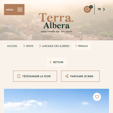
0
FR
MENU
ACCUEIL
VENTE
LAROQUE DES ALBERES
TERRAIN
RETOUR
TÉLÉCHARGER LA FICHE
PARTAGER CE BIEN