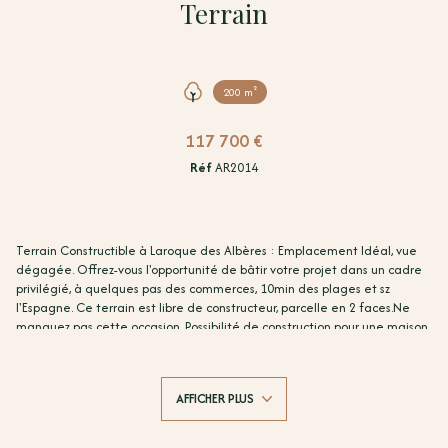
Terrain
200 m²
117 700 €
Réf
AR2014
Terrain Constructible à Laroque des Albères : Emplacement Idéal, vue
dégagée. Offrez-vous l'opportunité de bâtir votre projet dans un cadre
privilégié, à quelques pas des commerces, 10min des plages et sz
l'Espagne. Ce terrain est libre de constructeur, parcelle en 2 faces.Ne
manquez pas cette occasion. Possibilité de construction pour une maison
individuelle ou petit collectif jusqu'a 3 appartements. Coefficient
d'emprise au sol 0,50.
À visiter sans tarder ! Prix honoraires inclus : 117 700 € Honoraires : 7 700
AFFICHER PLUS
euros TTC. Prix hors honoraires d'agence : 110 000 euros. Les frais
d'agence seront intégralement à la charge acquéreur. Contactez
Arnaud SANTANA, Agent commercial TERRA ALBERA (RSAC n° 833 088