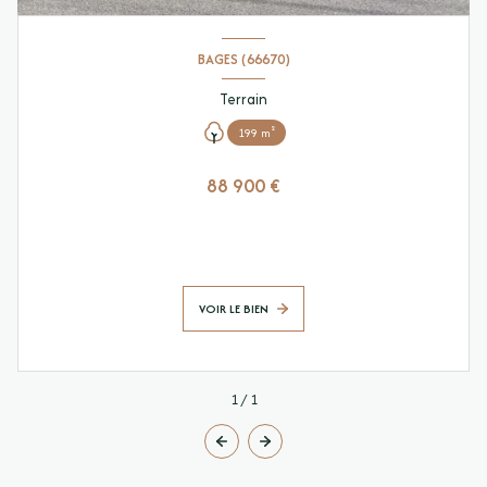
BAGES (66670)
Terrain
199 m²
88 900 €
VOIR LE BIEN
1
/
1