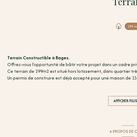
Terra
199 m
Terrain Constructible à Bages.
Offrez-vous l'opportunité de bâtir votre projet dans un cadre pri
Ce terrain de 199m2 est situé hors lotissement, dans quartier trè
Un permis de construire est déjà accepté pour une maison de 1
une construction immédiate.
Idéal pour premier achat ou investissement.
Venez le découvrir sans tarder !
AFFICHER PLU
Prix honoraires inclus : 88 900 € Honoraires : 5 900 euros TTC. Pri
d'agence seront intégralement à la charge acquéreur.
Pour toute question ou pour organiser une visite, n'hésitez p
ALBERA (RSAC n° 833 088 891 Perpignan) 06 x 26 x 82 x 49 x 31 
A PROPOS DE C
Les informations sur les risques auxquels ce bien est exposé sont 