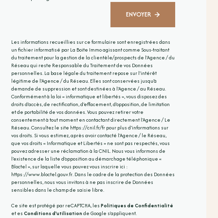
ENVOYER
Les informations recueillies sur ce formulaire sont enregistrées dans
un fichier informatisé par La Boite Immo agissant comme Sous-traitant
du traitement pour la gestion de la clientèle/prospects de l'Agence / du
Réseau qui reste Responsable du Traitement de vos Données
personnelles. La base légale du traitement repose sur l'intérêt
légitime de l'Agence / du Réseau. Elles sont conservées jusqu'à
demande de suppression et sont destinées à l'Agence / au Réseau.
Conformément à la loi « informatique et libertés », vous disposez des
droits d’accès, de rectification, d’effacement, d’opposition, de limitation
et de portabilité de vos données. Vous pouvez retirer votre
consentement à tout moment en contactant directement l’Agence / Le
Réseau. Consultez le site
https://cnil.fr/fr
pour plus d’informations sur
vos droits. Si vous estimez, après avoir contacté l'Agence / le Réseau,
que vos droits « Informatique et Libertés » ne sont pas respectés, vous
pouvez adresser une réclamation à la CNIL. Nous vous informons de
l’existence de la liste d'opposition au démarchage téléphonique «
Bloctel », sur laquelle vous pouvez vous inscrire ici :
https://www.bloctel.gouv.fr
. Dans le cadre de la protection des Données
personnelles, nous vous invitons à ne pas inscrire de Données
sensibles dans le champ de saisie libre.
Ce site est protégé par reCAPTCHA, les
Politiques de Confidentialité
et es
Conditions d'utilisation
de Google s'appliquent.