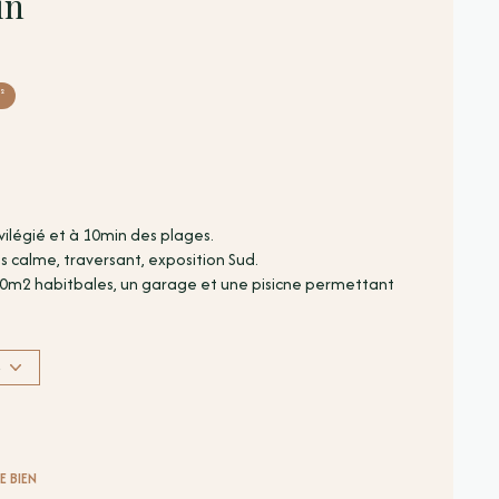
in
²
vilégié et à 10min des plages.
s calme, traversant, exposition Sud.
30m2 habitbales, un garage et une pisicne permettant
S
x hors honoraires d'agence : 83 000 euros. Les frais
as à contacter Arnaud SANTANA, Agent commercial TERRA
- arnaud@terra-albera.com
E BIEN
disponibles sur le site Géorisques :