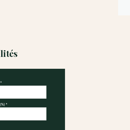
lités
*
(%) *