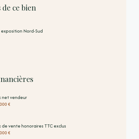
 de ce bien
exposition Nord-Sud
inancières
x net vendeur
000 €
x de vente honoraires TTC exclus
000 €