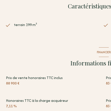
https://www.georisques.gouv.fr
Caractéristiques
terrain 199 m²
FINANCIER
Informations f
Prix de vente honoraires TTC inclus
Pri
88 900 €
83 
Honoraires TTC à la charge acquéreur
Pri
7,11 %
83 