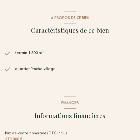
Pour plus de renseignements merci de contacter Vincent COSTA,
Directeur d'agence TERRA ALBERA - 06 78 54 85 71 - contact@terra-
albera.com
A PROPOS DE CE BIEN
Caractéristiques de ce bien
terrain 1 800 m²
quartier Proche village
FINANCIER
Informations financières
Prix de vente honoraires TTC inclus
179 000 €