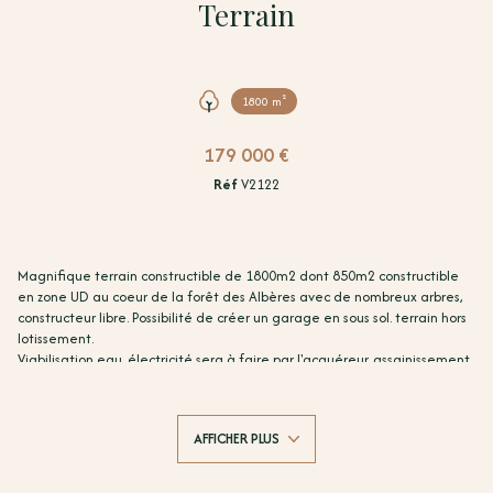
Terrain
1800 m²
179 000 €
Réf
V2122
Magnifique terrain constructible de 1800m2 dont 850m2 constructible
en zone UD au coeur de la forêt des Albères avec de nombreux arbres,
constructeur libre. Possibilité de créer un garage en sous sol. terrain hors
lotissement.
Viabilisation eau, électricité sera à faire par l'acquéreur, assainissement
individuel.
Prix honoraires inclus 179 000 euros - Honoraires : 9 000 euros TTC - Prix
hors honoraires d'agence : 170 000 euros. Les frais d'agence seront
AFFICHER PLUS
intégralement à la charge acquéreur.
Les informations sur les risques auxquels ce bien est exposé sont
disponibles sur le site Géorisques : https://www.georisques.gouv.fr