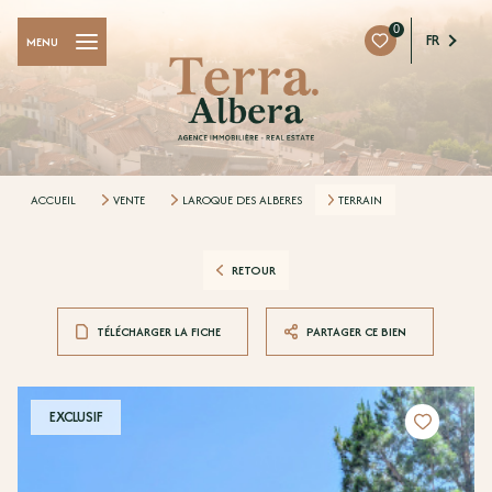
0
FR
MENU
ACCUEIL
VENTE
LAROQUE DES ALBERES
TERRAIN
RETOUR
TÉLÉCHARGER LA FICHE
PARTAGER CE BIEN
EXCLUSIF