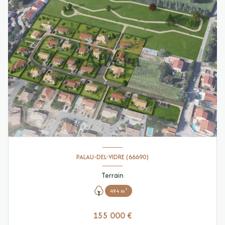
PALAU-DEL-VIDRE (66690)
Terrain
494 m²
155 000 €