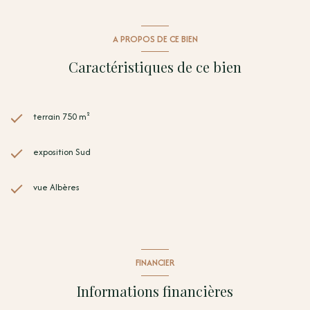
Directeur d'agence TERRA ALBERA - 06 78 54 85 71 - contact@terra-
albera.com
A PROPOS DE CE BIEN
Caractéristiques de ce bien
terrain 750 m²
exposition Sud
vue Albères
FINANCIER
Informations financières