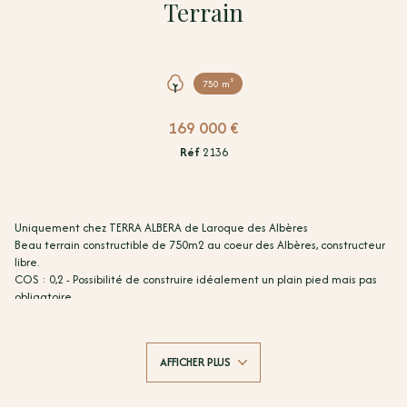
Terrain
750 m²
169 000 €
Réf
2136
Uniquement chez TERRA ALBERA de Laroque des Albères
Beau terrain constructible de 750m2 au coeur des Albères, constructeur
libre.
COS : 0,2 - Possibilité de construire idéalement un plain pied mais pas
obligatoire.
Prix honoraires inclus 160 000 euros - Honoraires : 9 000 euros TTC - Prix
hors honoraires d'agence : 169 000 euros. Les frais d'agence seront
intégralement à la charge acquéreur.
AFFICHER PLUS
Les informations sur les risques auxquels ce bien est exposé sont
disponibles sur le site Géorisques : https://www.georisques.gouv.fr
Pour plus de renseignements merci de contacter Vincent COSTA,