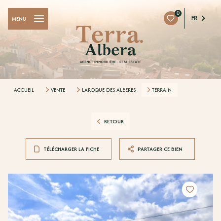
0
FR
MENU
ACCUEIL
VENTE
LAROQUE DES ALBERES
TERRAIN
RETOUR
TÉLÉCHARGER LA FICHE
PARTAGER CE BIEN