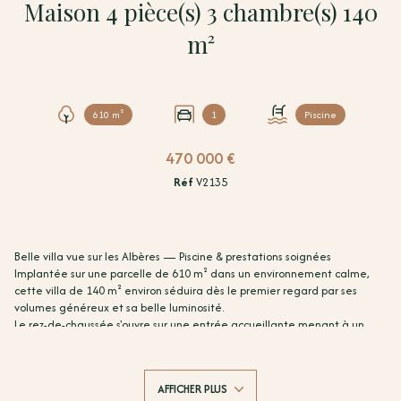
Maison 4 pièce(s) 3 chambre(s) 140
m²
610 m²
1
Piscine
470 000 €
Réf
V2135
Belle villa vue sur les Albères — Piscine & prestations soignées
Implantée sur une parcelle de 610 m² dans un environnement calme,
cette villa de 140 m² environ séduira dès le premier regard par ses
volumes généreux et sa belle luminosité.
Le rez-de-chaussée s'ouvre sur une entrée accueillante menant à un
vaste espace de vie — salon, séjour et cuisine américaine — baigné de
lumière et tourné vers la terrasse. Deux chambres, une salle de bains
avec douche à l'italienne, un WC séparé et un garage attenant de 15
AFFICHER PLUS
m² complètent ce niveau.