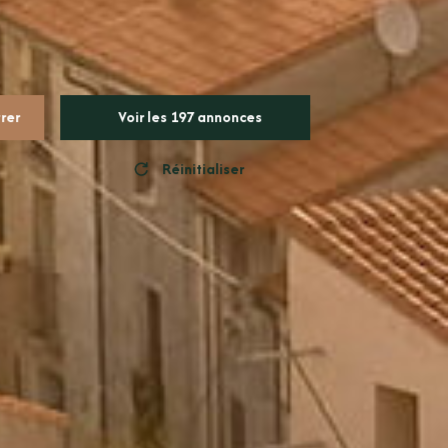
trer
Voir les
197
annonces
Réinitialiser