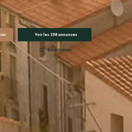
trer
Voir les
198
annonces
Réinitialiser