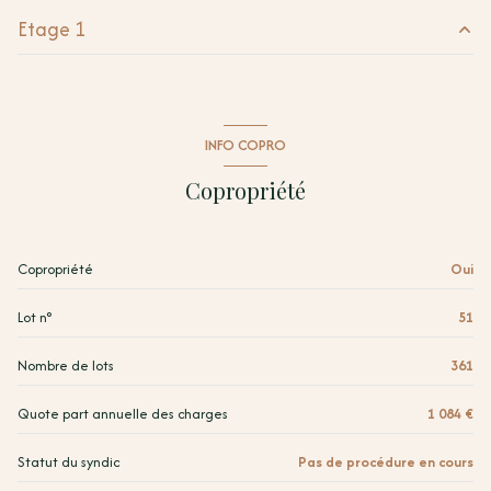
1 parking(s)
Etage 1
exposition Sud-Est
salon/sejour
22.3 m²
2 étage(s)
chambre
9.56 m²
INFO COPRO
entrée
3.38 m²
ascenseur
Copropriété
salle d'eau
3.08 m²
vue port
Copropriété
Oui
terrasse
Lot n°
51
accès handicapé
Nombre de lots
361
Quote part annuelle des charges
1 084 €
Statut du syndic
Pas de procédure en cours