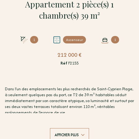
Appartement 2 pièce(s) 1
chambre(s) 39 m²
1
Ascenseur
1
212 000 €
Réf
F2155
Dans l’un des emplacements les plus recherchés de Saint-Cyprien Plage,
à seulement quelques pas du port, ce T2 de 39 m² habitables séduit
immédiatement par son caractère atypique, sa luminosité et surtout par
ses deux vastes terrasses totalisant environ 110 m², véritables
prolongements de l’espace de vie.
Situé au sein d’une résidence sécurisée avec l'installation d'un
ascenseur prévu pour septembre, cet appartement climatisé et équipé
de double vitrage, offre un cadre de vie privilégié, entre confort, lumière
AFFICHER PLUS
et ouverture sur l’extérieur.