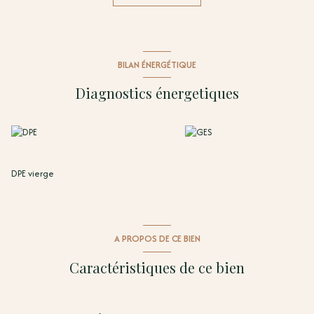
optimal
• Un garage privatif
Prestations haut de gamme, volumes généreux et emplacement rare
font de ce bien une opportunité unique à Saint-Cyprien.
BILAN ÉNERGÉTIQUE
Dossier complet et plans sur demande, personne à contacter : Sahra
CHEBAH, Agent commercial TERRA ALBERA (RSAC n° 845 145 861 -
Diagnostics énergetiques
Perpignan) 06. 86.01.38.64 mail : sahra@terra-albera.com Les
informations sur les risques auxquels ce bien est exposé sont disponibles
sur le site Géorisques : https://www.georisques.gouv.fr
DPE vierge
A PROPOS DE CE BIEN
Caractéristiques de ce bien