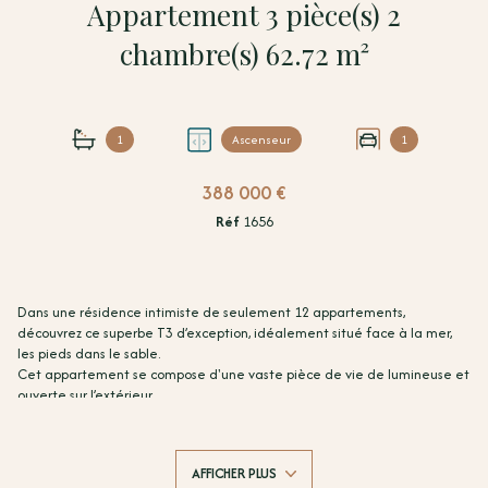
Appartement 3 pièce(s) 2
chambre(s) 62.72 m²
1
Ascenseur
1
388 000 €
Réf
1656
Dans une résidence intimiste de seulement 12 appartements,
découvrez ce superbe T3 d’exception, idéalement situé face à la mer,
les pieds dans le sable.
Cet appartement se compose d'une vaste pièce de vie de lumineuse et
ouverte sur l’extérieur
• 2 chambres spacieuses
• 1 salle de bain
• Une terrasse de plus de 35 m² avec vue mer panoramique
AFFICHER PLUS
• Une exposition plein sud face à la mer, garantissant un ensoleillement