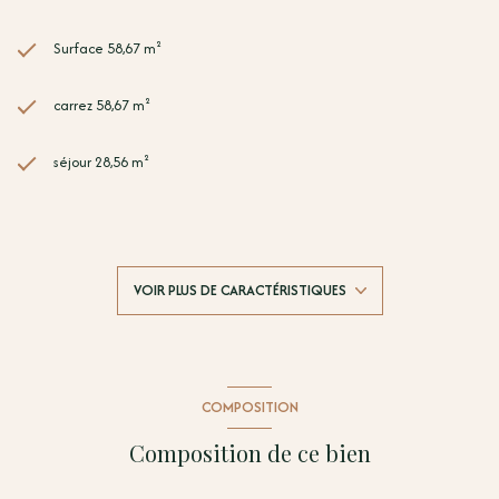
Surface 58,67 m²
carrez 58,67 m²
séjour 28,56 m²
2 chambre(s)
1 salle(s) d'eau
VOIR PLUS DE CARACTÉRISTIQUES
construit en 2014
cuisine américaine (équipée)
COMPOSITION
Chauffage individuel : air pulsé (climatisation)
Composition de ce bien