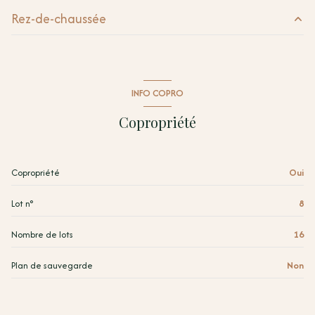
1 garage(s)
Rez-de-chaussée
1 parking(s)
salon/sejour
28.56 m²
exposition Est
chambre
10.76 m²
INFO COPRO
chambre
10.68 m²
1 côté(s) mitoyen(s)
Copropriété
salle d'eau
4.03 m²
2 étage(s)
WC
1.56 m²
Copropriété
Oui
vue Albères
degagement
3.08 m²
Lot n°
8
garage
12.89 m²
terrasse
terrasse
12.41 m²
Nombre de lots
16
Plan de sauvegarde
Non