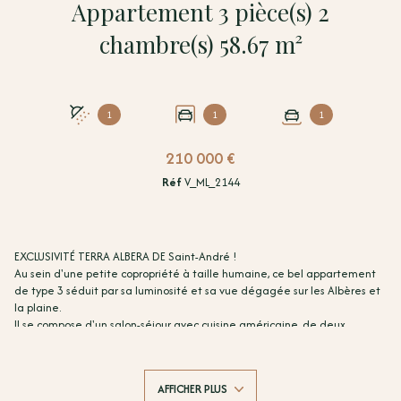
Appartement 3 pièce(s) 2
chambre(s) 58.67 m²
1
1
1
210 000 €
Réf
V_ML_2144
EXCLUSIVITÉ TERRA ALBERA DE Saint-André !
Au sein d'une petite copropriété à taille humaine, ce bel appartement
de type 3 séduit par sa luminosité et sa vue dégagée sur les Albères et
la plaine.
Il se compose d'un salon-séjour avec cuisine américaine, de deux
chambres, d'une salle d'eau et d'un WC séparé. La terrasse de plus de
12 m² m² offre un véritable prolongement extérieur, parfaite pour
profiter du panorama au calme. L'appartement dispose de son garage
AFFICHER PLUS
avec place de parking devant.