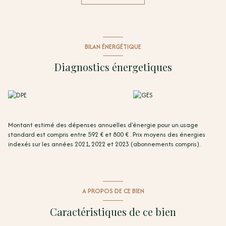
Un bien idéal pour un investissement locatif ou un pied-à-terre dans le
secteur. Rare sur le secteur. Une visite s’impose rapidement !
Pré-visite virtuelle 360° HD sur notre site
Prix honoraires inclus : 210 000 € Honoraires : 11000 euros TTC. Prix hors
hors honoraires d'agence : 199 000 euros. Les frais d'agence seront
BILAN ÉNERGÉTIQUE
intégralement à la charge acquéreur.
Pour plus d'informations, contactez Marie-Laure LESCALIER, agent
Diagnostics énergetiques
commercial TERRA ALBERA (RSAC n° 813 498 243 Perpignan) - 07 85 63 51
60 - marielaure@terra-albera.com OU
Vincent COSTA, Directeur
d'agence TERRA ALBERA - 06 78 54 85 71 -
contact@terra-albera.com
Les informations sur les risques liés à ce bien sont disponibles sur le site
Géorisques
:
www.georisques.gouv.fr
Date de réalisation du diagnostic énergétique : 09/06/2026
Montant estimé des dépenses annuelles d'énergie pour un usage
Consommation énergie primaire :B/91kWh/m²/an Consommation
standard est compris entre 592 € et 800 € . Prix moyens des énergies
énergie finale : A/3 kWh/m²/an Montant estimé des dépenses
indexés sur les années 2021, 2022 et 2023 (abonnements compris).
annuelles d'énergie pour un usage standard : entre 592 € et 800 € par
an. Prix moyens des énergies indexés sur l'année 2021 (abonnements
compris)
A PROPOS DE CE BIEN
Caractéristiques de ce bien