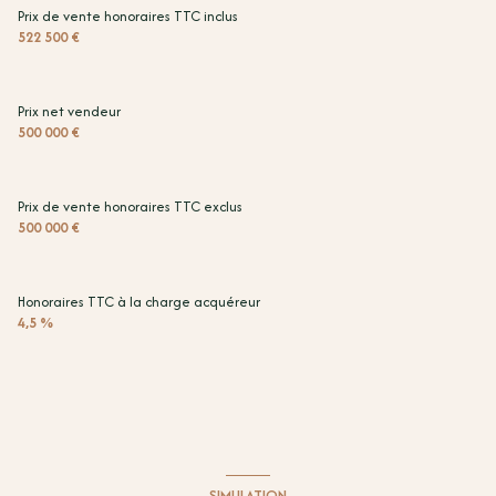
exposition Nord-Sud
Prix de vente honoraires TTC inclus
522 500 €
1 côté(s) mitoyen(s)
Prix net vendeur
2 niveau(x)
500 000 €
vue Port de Port-Vendres
Prix de vente honoraires TTC exclus
500 000 €
terrasse
Honoraires TTC à la charge acquéreur
4,5 %
SIMULATION