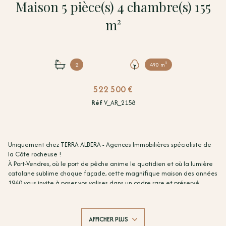
Maison 5 pièce(s) 4 chambre(s) 155
m²
2
490 m²
522 500 €
Réf
V_AR_2158
Uniquement chez TERRA ALBERA - Agences Immobilières spécialiste de
la Côte rocheuse !
À Port-Vendres, où le port de pêche anime le quotidien et où la lumière
catalane sublime chaque façade, cette magnifique maison des années
1940 vous invite à poser vos valises dans un cadre rare et préservé.
Un grand jardin et deux terrasses à l'abri des regards offrent un
véritable cocon de tranquillité, en plein cœur de la ville. On craque
immédiatement pour le salon-séjour et sa terrasse avec vue sur le port
AFFICHER PLUS
— un spectacle à savourer à toute heure du jour.