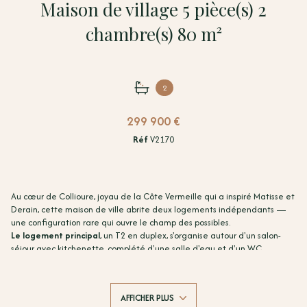
Maison de village 5 pièce(s) 2
chambre(s) 80 m²
2
299 900 €
Réf
V2170
Au cœur de Collioure, joyau de la Côte Vermeille qui a inspiré Matisse et
Derain, cette maison de ville abrite deux logements indépendants —
une configuration rare qui ouvre le champ des possibles.
Le logement principal
, un T2 en duplex, s'organise autour d'un salon-
séjour avec kitchenette, complété d'une salle d'eau et d'un WC
indépendant. À l'étage, une mezzanine et une chambre offrent un
espace nuit préservé.
Le second logement
, un studio cabine astucieusement pensé, séduit
AFFICHER PLUS
par son grand salon-séjour-cuisine. Un coin nuit, une cabine avec lits