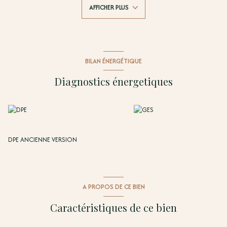
AFFICHER PLUS
WC indépendants, actuellement loué 600 € charges comprises
• Deux studios au 2e étage de 14,95 m² et 23,20 m² avec salle d’eau et
WC
Les deux appartements du dernier étage disposent d’une vue
montagne et sont actuellement loués 350 € et 450 € charges comprises.
Trois logements sont donc déjà loués, générant un revenu locatif
BILAN ÉNERGÉTIQUE
immédiat de 1 400 € par mois, permettant de sécuriser une grande
partie de la rentabilité dès l’acquisition.
Diagnostics énergetiques
Chaque logement est équipé de double vitrage, climatisation
réversible, chauffe-eau individuel, cuisine équipée avec
électroménager complet ainsi que d’une machine à laver.
Points forts :
• Absence de copropriété
• Station thermale attractive et dynamique
DPE ANCIENNE VERSION
• Stationnement gratuit à proximité
• Division en quatre lots limitant le risque locatif
• Revenus locatifs immédiats de 1 400 €/mois
• Fort potentiel d’optimisation via le statut LMNP
• À 100 à 200 mètres des commerces, restaurants, établissements
A PROPOS DE CE BIEN
thermaux et écoles
Un investissement rentable, sécurisé et évolutif dans un secteur
Caractéristiques de ce bien
recherché.
Mandat : P2034