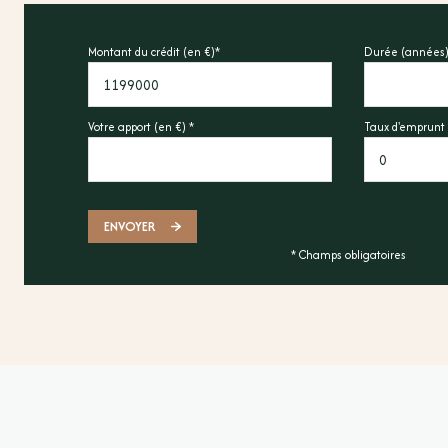
chambre
Montant du crédit (en €)*
Durée (années)
salle d'eau
Votre apport (en €) *
Taux d'emprunt 
ENVOYER
* Champs obligatoires