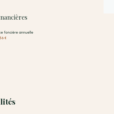
10.93 m²
39.20 m²
inancières
11.19 m²
e foncière annuelle
12 m²
36 €
13 m²
5 m²
8.70 m²
2.25 m²
45.90 m²
22 m²
lités
12.20 m²
11.40 m²