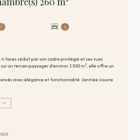
Maison 8 pièce(s) 7 chambre(s) 260 m²
m²
1
4 faces séduit par son cadre privilégié et ses vues
 sur un terrain paysager d’environ 1 500 m², elle offre un
ensés avec élégance et fonctionnalité. L’entrée s’ouvre
es et d’un accès direct aux terrasses. La cuisine, haut
nfort au quotidien. L’espace nuit se compose de trois
et dressing.
S
opose un espace indépendant avec trois chambres
tchenette, idéal pour recevoir famille et amis en toute
rrasses, une piscine et une cuisine d’été, permettant de
TIQUE
cun travaux n’est à prévoir, la propriété est prête à