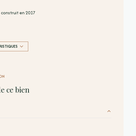
construit en 2017
Chauffage individuel : air pulsé (climatisation)
exposition Sud
RISTIQUES
terrasse
ON
e ce bien
97.83 m²