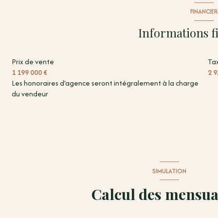
Arrière cuisine
FINANCIER
suite
Informations f
chambre
Prix de vente
Tax
chambre
1 199 000 €
2 9
chambre
Les honoraires d'agence seront intégralement à la charge
du vendeur
salle de bain
degagement
WC
garage
SIMULATION
salon/sejour
Calcul des mensua
chambre
chambre