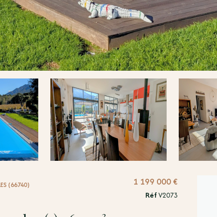
1 199 000 €
ES (66740)
Réf
V2073