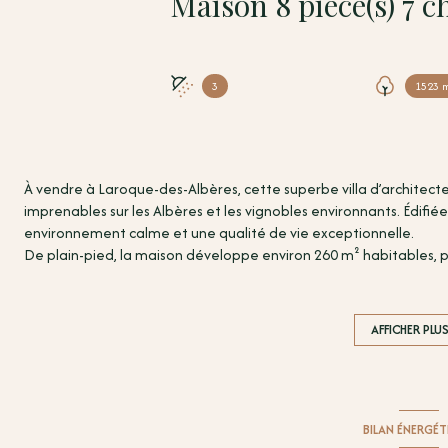
3
1523 
À vendre à Laroque-des-Albères, cette superbe villa d’architecte 
imprenables sur les Albères et les vignobles environnants. Édifiée
environnement calme et une qualité de vie exceptionnelle.
De plain-pied, la maison développe environ 260 m² habitables, p
sur un vaste salon-séjour lumineux, bénéficiant de larges ouvertur
de gamme, est complétée par une arrière-cuisine pour plus de co
chambres, plus une magnifique suite parentale avec salle d’eau 
AFFICHER PLU
Une dépendance attenante vient compléter l’ensemble. Elle pr
supplémentaires, une salle d’eau ainsi qu’un salon-séjour avec ki
intimité.
À l’extérieur, le jardin soigneusement aménagé offre plusieurs te
BILAN ÉNERGÉ
profiter pleinement du climat et du cadre naturel des Albères. Au