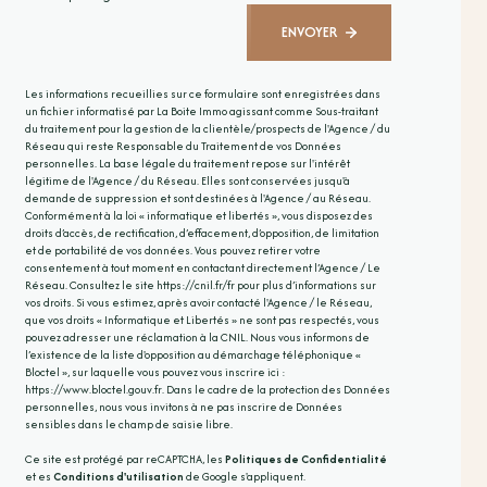
ENVOYER
Les informations recueillies sur ce formulaire sont enregistrées dans
un fichier informatisé par La Boite Immo agissant comme Sous-traitant
du traitement pour la gestion de la clientèle/prospects de l'Agence / du
Réseau qui reste Responsable du Traitement de vos Données
personnelles. La base légale du traitement repose sur l'intérêt
légitime de l'Agence / du Réseau. Elles sont conservées jusqu'à
demande de suppression et sont destinées à l'Agence / au Réseau.
Conformément à la loi « informatique et libertés », vous disposez des
droits d’accès, de rectification, d’effacement, d’opposition, de limitation
et de portabilité de vos données. Vous pouvez retirer votre
consentement à tout moment en contactant directement l’Agence / Le
Réseau. Consultez le site
https://cnil.fr/fr
pour plus d’informations sur
vos droits. Si vous estimez, après avoir contacté l'Agence / le Réseau,
que vos droits « Informatique et Libertés » ne sont pas respectés, vous
pouvez adresser une réclamation à la CNIL. Nous vous informons de
l’existence de la liste d'opposition au démarchage téléphonique «
Bloctel », sur laquelle vous pouvez vous inscrire ici :
https://www.bloctel.gouv.fr
. Dans le cadre de la protection des Données
personnelles, nous vous invitons à ne pas inscrire de Données
sensibles dans le champ de saisie libre.
Ce site est protégé par reCAPTCHA, les
Politiques de Confidentialité
et es
Conditions d'utilisation
de Google s'appliquent.