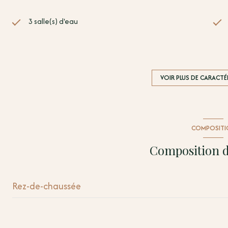
3 salle(s) d'eau
cuisine américaine (équipée)
1 garage(s)
VOIR PLUS DE CARACTÉ
vue Albères
COMPOSITI
arboré
Composition d
Rez-de-chaussée
salon/sejour