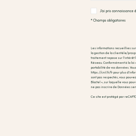
J'ai pris connaissance
* Champs obligatoires
Les informations recueillies su
la gestion de la clientèle/pro
traitement repose sur l'intérêt
Réseau. Conformément à la loi « i
portabilité de vos données. Vou
https://cnil.fr/fr
pour plus d’infor
sont pas respectés, vous pouvez
Bloctel », sur laquelle vous pouv
ne pas inscrire de Données sen
Ce site est protégé par reCAPT