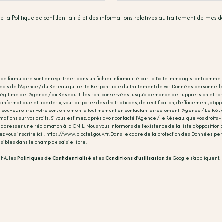
 de la Politique de confidentialité et des informations relatives au traitement de mes
r ce formulaire sont enregistrées dans un fichier informatisé par La Boite Immo agissant comme 
spects de l'Agence / du Réseau qui reste Responsable du Traitement de vos Données personnelle
 légitime de l'Agence / du Réseau. Elles sont conservées jusqu'à demande de suppression et son
nformatique et libertés », vous disposez des droits d’accès, de rectification, d’effacement, d’oppo
s pouvez retirer votre consentement à tout moment en contactant directement l’Agence / Le Rése
mations sur vos droits. Si vous estimez, après avoir contacté l'Agence / le Réseau, que vos droits 
 adresser une réclamation à la CNIL. Nous vous informons de l’existence de la liste d'oppositi
ez vous inscrire ici :
https://www.bloctel.gouv.fr
. Dans le cadre de la protection des Données per
sibles dans le champ de saisie libre.
CHA, les
Politiques de Confidentialité
et es
Conditions d'utilisation
de Google s'appliquent.