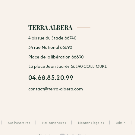
TERRA ALBERA
4 bis rue du Stade 66740
34 rue National 66690
Place de la libération 66690
13 place Jean Jaurès 66190 COLLIOURE
04.68.85.20.99
contact@terra-albera.com
Nos honoraires
Nos partenaires
Mentions légales
Admin