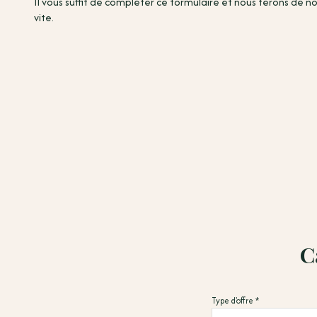
Il vous suffit de compléter ce formulaire et nous ferons de 
vite.
C
Type d'offre *