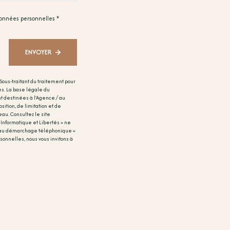
 données personnelles *
ENVOYER
Sous-traitant du traitement pour
s. La base légale du
t destinées à l'Agence / au
sition, de limitation et de
au. Consultez le site
« Informatique et Libertés » ne
on au démarchage téléphonique «
sonnelles, nous vous invitons à